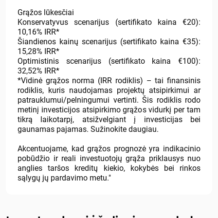
Grąžos lūkesčiai
Konservatyvus scenarijus (sertifikato kaina €20):
10,16% IRR*
Šiandienos kainų scenarijus (sertifikato kaina €35):
15,28% IRR*
Optimistinis scenarijus (sertifikato kaina €100):
32,52% IRR*
*Vidinė grąžos norma (IRR rodiklis) – tai finansinis
rodiklis, kuris naudojamas projektų atsipirkimui ar
patrauklumui/pelningumui vertinti. Šis rodiklis rodo
metinį investicijos atsipirkimo grąžos vidurkį per tam
tikrą laikotarpį, atsižvelgiant į investicijas bei
gaunamas pajamas. Sužinokite daugiau.
Akcentuojame, kad grąžos prognozė yra indikacinio
pobūdžio ir reali investuotojų grąža priklausys nuo
anglies taršos kreditų kiekio, kokybės bei rinkos
sąlygų jų pardavimo metu."