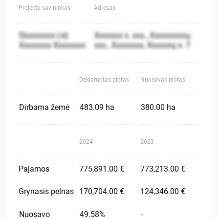
Projekto savininkas
Adresas
Ūxxxxxxxx (-ė)
Xxxxxxx x. xxx., Xxxxxxxxxų
Xxxxxxxx Xxxxxxxx
xxx., Xxxxxxxx, Xxxxxxų x. 7
Deklaruotas plotas
Nuosavas plotas
Dirbama žemė
483.09 ha
380.00 ha
2024
2023
Pajamos
775,891.00 €
773,213.00 €
Grynasis pelnas
170,704.00 €
124,346.00 €
Nuosavo
49.58%
-