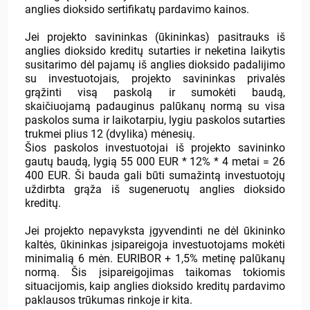
anglies dioksido sertifikatų pardavimo kainos.
Jei projekto savininkas (ūkininkas) pasitrauks iš
anglies dioksido kreditų sutarties ir neketina laikytis
susitarimo dėl pajamų iš anglies dioksido padalijimo
su investuotojais, projekto savininkas privalės
grąžinti visą paskolą ir sumokėti baudą,
skaičiuojamą padauginus palūkanų normą su visa
paskolos suma ir laikotarpiu, lygiu paskolos sutarties
trukmei plius 12 (dvylika) mėnesių.
Šios paskolos investuotojai iš projekto savininko
gautų baudą, lygią 55 000 EUR * 12% * 4 metai = 26
400 EUR. Ši bauda gali būti sumažintą investuotojų
uždirbta grąža iš sugeneruotų anglies dioksido
kreditų.
Jei projekto nepavyksta įgyvendinti ne dėl ūkininko
kaltės, ūkininkas įsipareigoja investuotojams mokėti
minimalią 6 mėn. EURIBOR + 1,5% metinę palūkanų
normą. Šis įsipareigojimas taikomas tokiomis
situacijomis, kaip anglies dioksido kreditų pardavimo
paklausos trūkumas rinkoje ir kita.