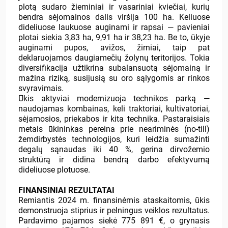
plotą sudaro žieminiai ir vasariniai kviečiai, kurių
bendra sėjomainos dalis viršija 100 ha. Keliuose
dideliuose laukuose auginami ir rapsai — pavieniai
plotai siekia 3,83 ha, 9,91 ha ir 38,23 ha. Be to, ūkyje
auginami pupos, avižos, žirniai, taip pat
deklaruojamos daugiamečių žolynų teritorijos. Tokia
diversifikacija užtikrina subalansuotą sėjomainą ir
mažina riziką, susijusią su oro sąlygomis ar rinkos
svyravimais.
Ūkis aktyviai modernizuoja technikos parką —
naudojamas kombainas, keli traktoriai, kultivatoriai,
sėjamosios, priekabos ir kita technika. Pastaraisiais
metais ūkininkas pereina prie neariminės (no-till)
žemdirbystės technologijos, kuri leidžia sumažinti
degalų sąnaudas iki 40 %, gerina dirvožemio
struktūrą ir didina bendrą darbo efektyvumą
dideliuose plotuose.
FINANSINIAI REZULTATAI
Remiantis 2024 m. finansinėmis ataskaitomis, ūkis
demonstruoja stiprius ir pelningus veiklos rezultatus.
Pardavimo pajamos siekė 775 891 €, o grynasis