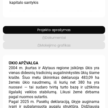
kapitalo santykis
Projekto aprašymas
Dokumentai
Mokėjimo grafikas
ŪKIO APŽVALGA
2004 m. įkurtas ir Alytaus regione įsikūręs ūkis yra
vienas didesnių tradicinių augalininkystės ūkių šiame
krašte. Šiuo metu ūkininkas deklaruoja 483,09 ha
žemės ūkio naudmenų, iš kurių net 380 ha yra
nuosavi — tai sudaro tvirtą turto bazę ir užtikrina
ilgalaikį veiklos stabilumą. Likusi žemė dirbama
pagal nuomos sutartis.
Pagal 2025 m. Pasėlių deklaraciją, ūkyje auginama
įvairi ir subalansuota augalų struktūra. Didžiausią