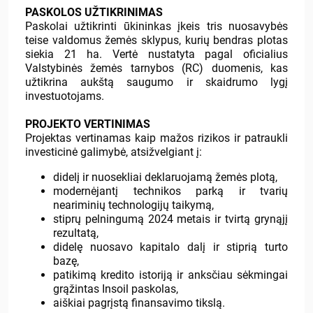
PASKOLOS UŽTIKRINIMAS
Paskolai užtikrinti ūkininkas įkeis tris nuosavybės
teise valdomus žemės sklypus, kurių bendras plotas
siekia 21 ha. Vertė nustatyta pagal oficialius
Valstybinės žemės tarnybos (RC) duomenis, kas
užtikrina aukštą saugumo ir skaidrumo lygį
investuotojams.
PROJEKTO VERTINIMAS
Projektas vertinamas kaip mažos rizikos ir patraukli
investicinė galimybė, atsižvelgiant į:
didelį ir nuosekliai deklaruojamą žemės plotą,
modernėjantį technikos parką ir tvarių
neariminių technologijų taikymą,
stiprų pelningumą 2024 metais ir tvirtą grynąjį
rezultatą,
didelę nuosavo kapitalo dalį ir stiprią turto
bazę,
patikimą kredito istoriją ir anksčiau sėkmingai
grąžintas Insoil paskolas,
aiškiai pagrįstą finansavimo tikslą.