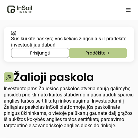
Susikurkite paskyrą vos keliais žingsniais ir pradėkite
investuoti jau dabar!
Prisijungti
Pradėkite
Žalioji paskola
Investuotojams Žaliosios paskolos atveria naują galimybę
prisidėti prie klimato kaitos stabdymo ir pasinaudoti sparčiu
anglies taršos sertifikatų rinkos augimu. Investuodami į
Žaliąsias paskolas InSoil platformoje, jūs paskolinate
pinigus ūkininkams, o vietoje palūkanų gaunate dalį grąžos
iš aukštos kokybės anglies taršos sertifikatų pardavimo
tarptautinėje savanoriškoje anglies dioksido rinkoje.