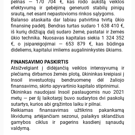
pelnas — 170 704 €, kas rodo aukštą veiklos
efektyvumą ir gebėjimą generuoti stabilų pinigų
srautą, net esant nepastovioms rinkos sąlygoms.
Balanso ataskaita dar labiau patvirtina tvirtą ūkio
finansinę padėtį. Bendras turtas sudaro 1 638 410 €,
iš kurių didžiąją dalį sudaro žemė, pastatai ir žemės
ūkio technika. Nuosavas kapitalas siekia 1 324 352
€, o įsipareigojimai — 653 879 €, kas būdinga
dideliems, kapitalui imliems augalininkystės ūkiams.
FINANSAVIMO PASKIRTIS
Atsižvelgiant į didėjančią veiklos intensyvumą ir
plečiamą dirbamos žemės plotą, ūkininkas kreipiasi į
Insoil investuotojų bendruomenę dėl žaliojo
finansavimo, skirto apyvartinio kapitalo stiprinimui.
Ūkininkas naudojasi Insoil paslaugomis nuo 2021
metų — per šį laikotarpį buvo sudarytos dvi paskolų
sutartys, kurios abi grąžintos laiku ir pilnai.
Reikiamas finansavimas užtikrins pakankamą
likvidumą artėjančiam sezonui, palaikys sklandžius
gamybos ciklus ir pagerins kasdienį sąnaudų
valdymą.