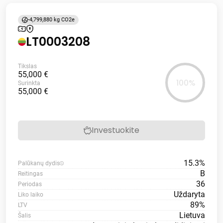
-4,799,880 kg CO2e
LT0003208
Tikslas
55,000 €
100%
Surinkta
55,000 €
Investuokite
15.3%
Palūkanų dydis
B
Reitingas
36
Periodas
Uždaryta
Liko laiko
89%
LTV
Lietuva
Šalis