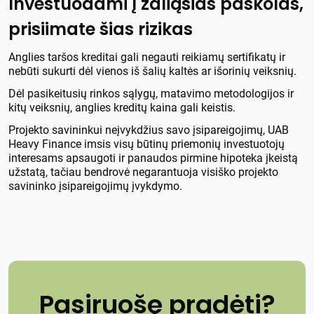
Investuodami į žaliąsias paskolas,
prisiimate šias rizikas
Anglies taršos kreditai gali negauti reikiamų sertifikatų ir
nebūti sukurti dėl vienos iš šalių kaltės ar išorinių veiksnių.
Dėl pasikeitusių rinkos sąlygų, matavimo metodologijos ir
kitų veiksnių, anglies kreditų kaina gali keistis.
Projekto savininkui neįvykdžius savo įsipareigojimų, UAB
Heavy Finance imsis visų būtinų priemonių investuotojų
interesams apsaugoti ir panaudos pirmine hipoteka įkeistą
užstatą, tačiau bendrovė negarantuoja visiško projekto
savininko įsipareigojimų įvykdymo.
Pasiruošę pradėti?