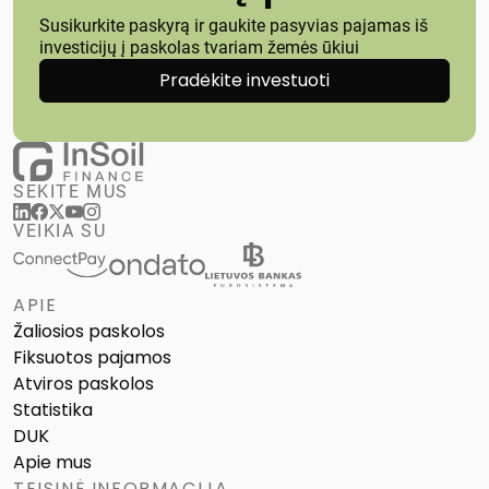
Susikurkite paskyrą ir gaukite pasyvias pajamas iš
investicijų į paskolas tvariam žemės ūkiui
Pradėkite investuoti
SEKITE MUS
VEIKIA SU
APIE
Žaliosios paskolos
Fiksuotos pajamos
Atviros paskolos
Statistika
DUK
Apie mus
TEISINĖ INFORMACIJA