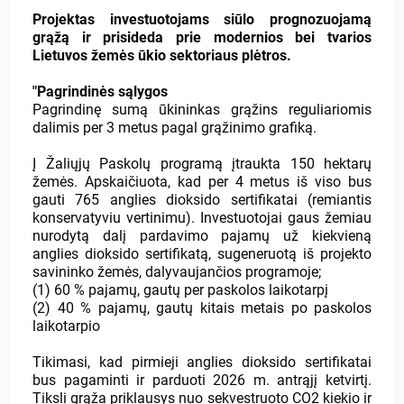
Projektas investuotojams siūlo prognozuojamą
grąžą ir prisideda prie modernios bei tvarios
Lietuvos žemės ūkio sektoriaus plėtros.
"Pagrindinės sąlygos
Pagrindinę sumą ūkininkas grąžins reguliariomis
dalimis per 3 metus pagal grąžinimo grafiką.
Į Žaliųjų Paskolų programą įtraukta 150 hektarų
žemės. Apskaičiuota, kad per 4 metus iš viso bus
gauti 765 anglies dioksido sertifikatai (remiantis
konservatyviu vertinimu). Investuotojai gaus žemiau
nurodytą dalį pardavimo pajamų už kiekvieną
anglies dioksido sertifikatą, sugeneruotą iš projekto
savininko žemės, dalyvaujančios programoje;
(1) 60 % pajamų, gautų per paskolos laikotarpį
(2) 40 % pajamų, gautų kitais metais po paskolos
laikotarpio
Tikimasi, kad pirmieji anglies dioksido sertifikatai
bus pagaminti ir parduoti 2026 m. antrąjį ketvirtį.
Tiksli grąža priklausys nuo sekvestruoto CO2 kiekio ir