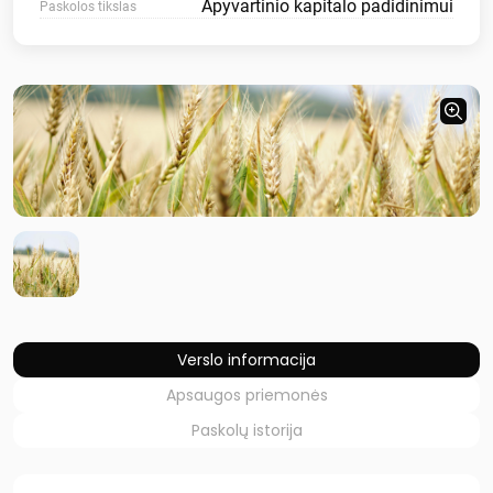
Apyvartinio kapitalo padidinimui
Paskolos tikslas
Verslo informacija
Apsaugos priemonės
Paskolų istorija